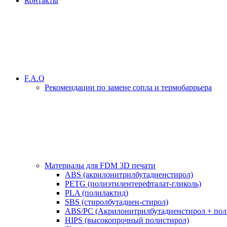
Контакты
F.A.Q
Рекомендации по замене сопла и термобаррьера
Материалы для FDM 3D печати
ABS (акрилонитрилбутадиенстирол)
PETG (полиэтилентерефталат-гликоль)
PLA (полилактид)
SBS (стиролбутадиен-стирол)
ABS/PC (Акрилонитрилбутадиенстирол + пол
HIPS (высокопрочный полистирол)