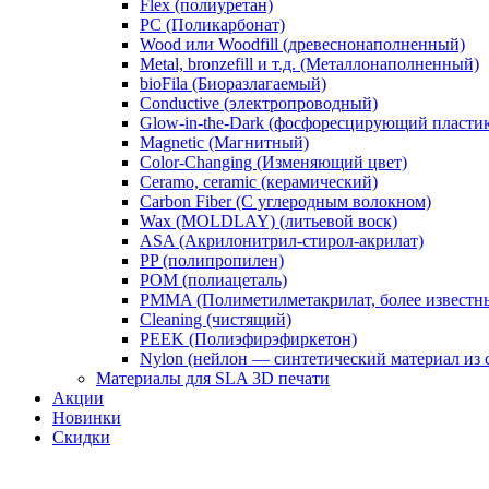
Flex (полиуретан)
​PC (Поликарбонат)
​Wood или Woodfill (древеснонаполненный)
Metal, bronzefill и т.д. (Металлонаполненный)
bioFila (Биоразлагаемый)
Conductive (электропроводный)
Glow-in-the-Dark (фосфоресцирующий пласти
Magnetic (Магнитный)
Color-Changing (Изменяющий цвет)
​Ceramo, ceramic (керамический)
​Carbon Fiber (С углеродным волокном)
Wax (MOLDLAY) (литьевой воск)
​ASA (Акрилонитрил-стирол-акрилат)
​PP (полипропилен)
​POM (полиацеталь)
​PMMA (Полиметилметакрилат, более известны
​Cleaning (чистящий)
PEEK (Полиэфирэфиркетон)
​Nylon (нейлон — синтетический материал из
Материалы для SLA 3D печати
Акции
Новинки
Скидки