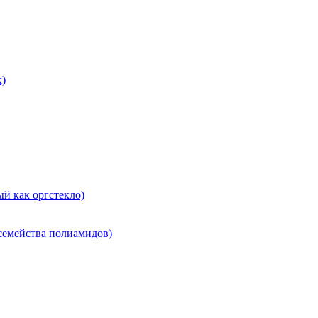
к)
й как оргстекло)
 семейства полиамидов)