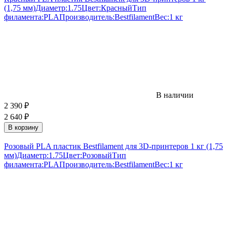
(1,75 мм)
Диаметр:
1.75
Цвет:
Красный
Тип
филамента:
PLA
Производитель:
Bestfilament
Вес:
1 кг
В наличии
2 390
₽
2 640
₽
В корзину
Розовый PLA пластик Bestfilament для 3D-принтеров 1 кг (1,75
мм)
Диаметр:
1.75
Цвет:
Розовый
Тип
филамента:
PLA
Производитель:
Bestfilament
Вес:
1 кг