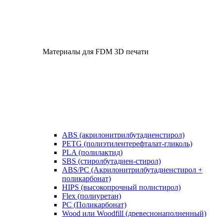
Материалы для FDM 3D печати
ABS (акрилонитрилбутадиенстирол)
PETG (полиэтилентерефталат-гликоль)
PLA (полилактид)
SBS (стиролбутадиен-стирол)
ABS/PC (Акрилонитрилбутадиенстирол +
поликарбонат)
HIPS (высокопрочный полистирол)
Flex (полиуретан)
​PC (Поликарбонат)
​Wood или Woodfill (древеснонаполненный)