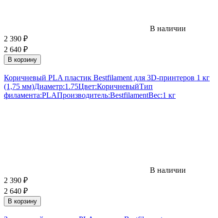
В наличии
2 390
₽
2 640
₽
В корзину
Коричневый PLA пластик Bestfilament для 3D-принтеров 1 кг
(1,75 мм)
Диаметр:
1.75
Цвет:
Коричневый
Тип
филамента:
PLA
Производитель:
Bestfilament
Вес:
1 кг
В наличии
2 390
₽
2 640
₽
В корзину