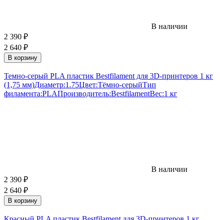
В наличии
2 390
₽
2 640
₽
В корзину
Темно-серый PLA пластик Bestfilament для 3D-принтеров 1 кг
(1,75 мм)
Диаметр:
1.75
Цвет:
Тёмно-серый
Тип
филамента:
PLA
Производитель:
Bestfilament
Вес:
1 кг
В наличии
2 390
₽
2 640
₽
В корзину
Красный PLA пластик Bestfilament для 3D-принтеров 1 кг