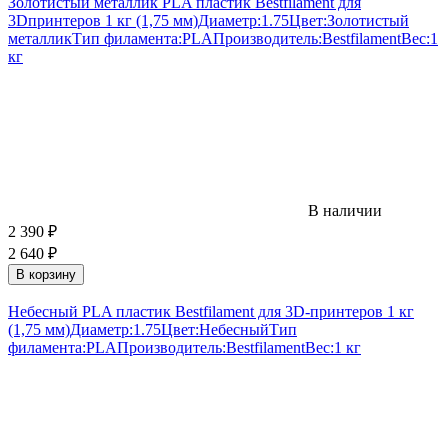
Золотистый металлик PLA пластик Bestfilament для
3Dпринтеров 1 кг (1,75 мм)
Диаметр:
1.75
Цвет:
Золотистый
металлик
Тип филамента:
PLA
Производитель:
Bestfilament
Вес:
1
кг
В наличии
2 390
₽
2 640
₽
В корзину
Небесный PLA пластик Bestfilament для 3D-принтеров 1 кг
(1,75 мм)
Диаметр:
1.75
Цвет:
Небесный
Тип
филамента:
PLA
Производитель:
Bestfilament
Вес:
1 кг