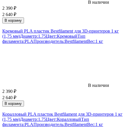
В наличии
2 390
₽
2 640
₽
В корзину
Кремовый PLA пластик Bestfilament для 3D-принтеров 1 кг
(1,75 мм)
Диаметр:
1.75
Цвет:
Кремовый
Тип
филамента:
PLA
Производитель:
Bestfilament
Вес:
1 кг
В наличии
2 390
₽
2 640
₽
В корзину
Коралловый PLA пластик Bestfilament для 3D-принтеров 1 кг
(1,75 мм)
Диаметр:
1.75
Цвет:
Коралловый
Тип
филамента:
PLA
Производитель:
Bestfilament
Вес:
1 кг