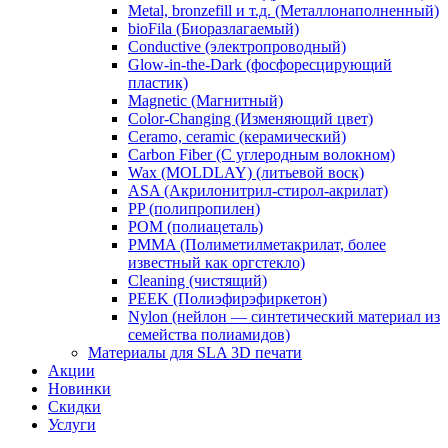
Metal, bronzefill и т.д. (Металлонаполненный)
bioFila (Биоразлагаемый)
Conductive (электропроводный)
Glow-in-the-Dark (фосфоресцирующий
пластик)
Magnetic (Магнитный)
Color-Changing (Изменяющий цвет)
​Ceramo, ceramic (керамический)
​Carbon Fiber (С углеродным волокном)
Wax (MOLDLAY) (литьевой воск)
​ASA (Акрилонитрил-стирол-акрилат)
​PP (полипропилен)
​POM (полиацеталь)
​PMMA (Полиметилметакрилат, более
известный как оргстекло)
​Cleaning (чистящий)
PEEK (Полиэфирэфиркетон)
​Nylon (нейлон — синтетический материал из
семейства полиамидов)
Материалы для SLA 3D печати
Акции
Новинки
Скидки
Услуги