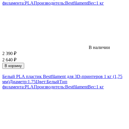
филамента:
PLA
Производитель:
Bestfilament
Вес:
1 кг
В наличии
2 390
₽
2 640
₽
В корзину
Белый PLA пластик Bestfilament для 3D-принтеров 1 кг (1,75
мм)
Диаметр:
1.75
Цвет:
Белый
Тип
филамента:
PLA
Производитель:
Bestfilament
Вес:
1 кг