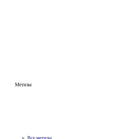
Метизы
Все метизы