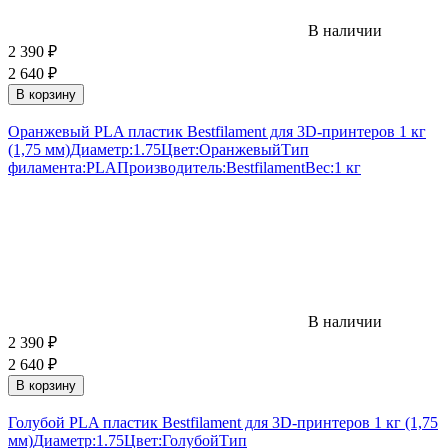
В наличии
2 390
₽
2 640
₽
В корзину
Оранжевый PLA пластик Bestfilament для 3D-принтеров 1 кг
(1,75 мм)
Диаметр:
1.75
Цвет:
Оранжевый
Тип
филамента:
PLA
Производитель:
Bestfilament
Вес:
1 кг
В наличии
2 390
₽
2 640
₽
В корзину
Голубой PLA пластик Bestfilament для 3D-принтеров 1 кг (1,75
мм)
Диаметр:
1.75
Цвет:
Голубой
Тип