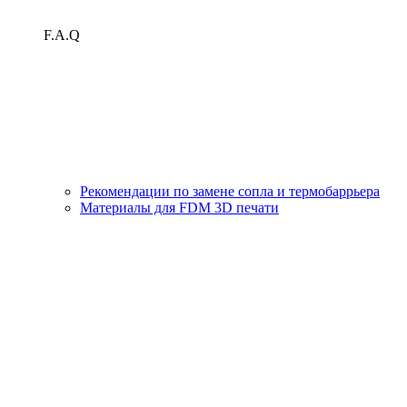
F.A.Q
Рекомендации по замене сопла и термобаррьера
Материалы для FDM 3D печати