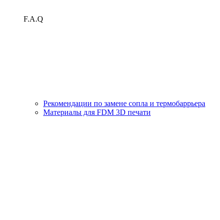
F.A.Q
Рекомендации по замене сопла и термобаррьера
Материалы для FDM 3D печати