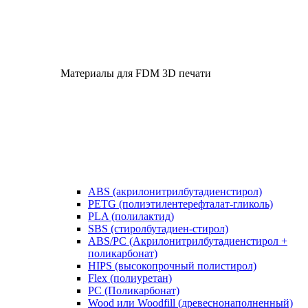
Материалы для FDM 3D печати
ABS (акрилонитрилбутадиенстирол)
PETG (полиэтилентерефталат-гликоль)
PLA (полилактид)
SBS (стиролбутадиен-стирол)
ABS/PC (Акрилонитрилбутадиенстирол +
поликарбонат)
HIPS (высокопрочный полистирол)
Flex (полиуретан)
​PC (Поликарбонат)
​Wood или Woodfill (древеснонаполненный)