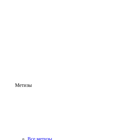
Метизы
Все метизы