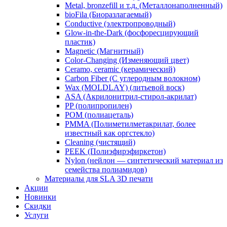
Metal, bronzefill и т.д. (Металлонаполненный)
bioFila (Биоразлагаемый)
Conductive (электропроводный)
Glow-in-the-Dark (фосфоресцирующий
пластик)
Magnetic (Магнитный)
Color-Changing (Изменяющий цвет)
​Ceramo, ceramic (керамический)
​Carbon Fiber (С углеродным волокном)
Wax (MOLDLAY) (литьевой воск)
​ASA (Акрилонитрил-стирол-акрилат)
​PP (полипропилен)
​POM (полиацеталь)
​PMMA (Полиметилметакрилат, более
известный как оргстекло)
​Cleaning (чистящий)
PEEK (Полиэфирэфиркетон)
​Nylon (нейлон — синтетический материал из
семейства полиамидов)
Материалы для SLA 3D печати
Акции
Новинки
Скидки
Услуги