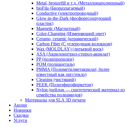
Metal, bronzefill и т.д. (Металлонаполненный)
bioFila (Биоразлагаемый)
Conductive (электропроводный)
Glow-in-the-Dark (фосфоресцирующий
пластик)
Magnetic (Магнитный)
Color-Changing (Изменяющий цвет)
​Ceramo, ceramic (керамический)
​Carbon Fiber (С углеродным волокном)
Wax (MOLDLAY) (литьевой воск)
​ASA (Акрилонитрил-стирол-акрилат)
​PP (полипропилен)
​POM (полиацеталь)
​PMMA (Полиметилметакрилат, более
известный как оргстекло)
​Cleaning (чистящий)
PEEK (Полиэфирэфиркетон)
​Nylon (нейлон — синтетический материал из
семейства полиамидов)
Материалы для SLA 3D печати
Акции
Новинки
Скидки
Услуги