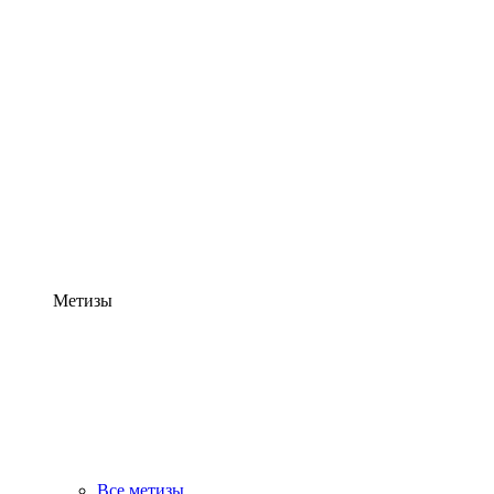
Метизы
Все метизы