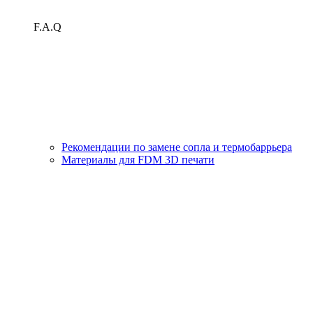
F.A.Q
Рекомендации по замене сопла и термобаррьера
Материалы для FDM 3D печати