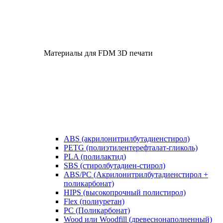
Материалы для FDM 3D печати
ABS (акрилонитрилбутадиенстирол)
PETG (полиэтилентерефталат-гликоль)
PLA (полилактид)
SBS (стиролбутадиен-стирол)
ABS/PC (Акрилонитрилбутадиенстирол +
поликарбонат)
HIPS (высокопрочный полистирол)
Flex (полиуретан)
​PC (Поликарбонат)
​Wood или Woodfill (древеснонаполненный)