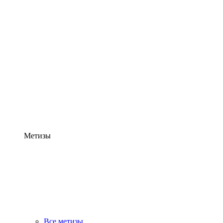
Метизы
Все метизы