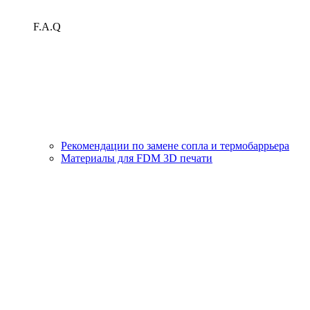
F.A.Q
Рекомендации по замене сопла и термобаррьера
Материалы для FDM 3D печати