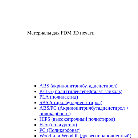
Материалы для FDM 3D печати
ABS (акрилонитрилбутадиенстирол)
PETG (полиэтилентерефталат-гликоль)
PLA (полилактид)
SBS (стиролбутадиен-стирол)
ABS/PC (Акрилонитрилбутадиенстирол +
поликарбонат)
HIPS (высокопрочный полистирол)
Flex (полиуретан)
​PC (Поликарбонат)
​Wood или Woodfill (древеснонаполненный)