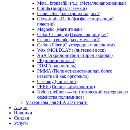
Metal, bronzefill и т.д. (Металлонаполненный)
bioFila (Биоразлагаемый)
Conductive (электропроводный)
Glow-in-the-Dark (фосфоресцирующий
пластик)
Magnetic (Магнитный)
Color-Changing (Изменяющий цвет)
​Ceramo, ceramic (керамический)
​Carbon Fiber (С углеродным волокном)
Wax (MOLDLAY) (литьевой воск)
​ASA (Акрилонитрил-стирол-акрилат)
​PP (полипропилен)
​POM (полиацеталь)
​PMMA (Полиметилметакрилат, более
известный как оргстекло)
​Cleaning (чистящий)
PEEK (Полиэфирэфиркетон)
​Nylon (нейлон — синтетический материал из
семейства полиамидов)
Материалы для SLA 3D печати
Акции
Новинки
Скидки
Услуги