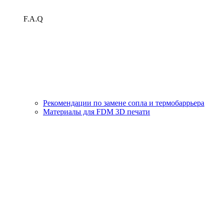
F.A.Q
Рекомендации по замене сопла и термобаррьера
Материалы для FDM 3D печати