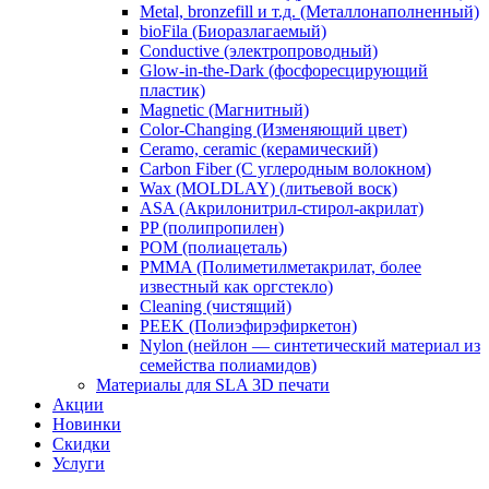
Metal, bronzefill и т.д. (Металлонаполненный)
bioFila (Биоразлагаемый)
Conductive (электропроводный)
Glow-in-the-Dark (фосфоресцирующий
пластик)
Magnetic (Магнитный)
Color-Changing (Изменяющий цвет)
​Ceramo, ceramic (керамический)
​Carbon Fiber (С углеродным волокном)
Wax (MOLDLAY) (литьевой воск)
​ASA (Акрилонитрил-стирол-акрилат)
​PP (полипропилен)
​POM (полиацеталь)
​PMMA (Полиметилметакрилат, более
известный как оргстекло)
​Cleaning (чистящий)
PEEK (Полиэфирэфиркетон)
​Nylon (нейлон — синтетический материал из
семейства полиамидов)
Материалы для SLA 3D печати
Акции
Новинки
Скидки
Услуги