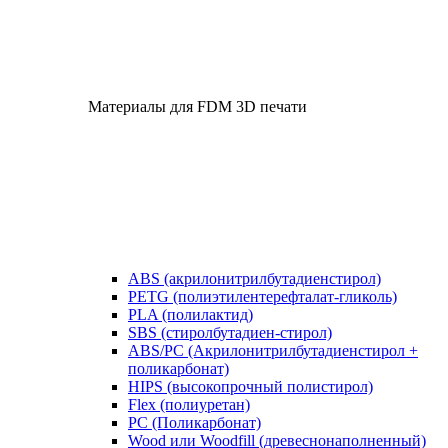
Материалы для FDM 3D печати
ABS (акрилонитрилбутадиенстирол)
PETG (полиэтилентерефталат-гликоль)
PLA (полилактид)
SBS (стиролбутадиен-стирол)
ABS/PC (Акрилонитрилбутадиенстирол +
поликарбонат)
HIPS (высокопрочный полистирол)
Flex (полиуретан)
​PC (Поликарбонат)
​Wood или Woodfill (древеснонаполненный)