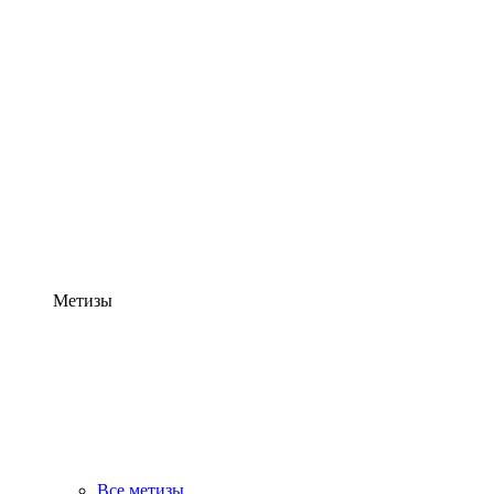
Метизы
Все метизы