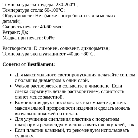
Температура экструдера: 230-260°С;
Температура стола:
60-100°С;
Обдув модели: Нет (может потребоваться для мелких
деталей);
Скорость печати: 40-60 мм/с;
Ретракт: Да;
Усадка при печати: 0,4%;
Растворители: D-лимонен, сольвент, дихлорметан;
Температура эксплуатации:от -40 до +80°С.
Советы от Bestfilament:
Для максимального светопропускания печатайте соплом
с большим диаметром в один слой.
Watson растворяется в сольвенте и лимонене. Если
слегка сбрызнуть деталь растворителем, слоистость
станет менее заметной.
Комбинация двух способов: так вы сможете достичь
максимальной прозрачности изделия и сделать модель
визуально похожей на стекло.
Для улучшения сцепления пластика с покрытием
платформы рекомендуем использовать пленку, клей, лак.
Если пластик влажный, то рекомендуем использовать
сушилку.