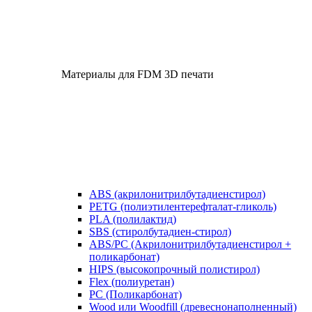
Материалы для FDM 3D печати
ABS (акрилонитрилбутадиенстирол)
PETG (полиэтилентерефталат-гликоль)
PLA (полилактид)
SBS (стиролбутадиен-стирол)
ABS/PC (Акрилонитрилбутадиенстирол +
поликарбонат)
HIPS (высокопрочный полистирол)
Flex (полиуретан)
​PC (Поликарбонат)
​Wood или Woodfill (древеснонаполненный)