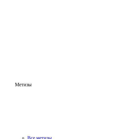
Метизы
Все метизы