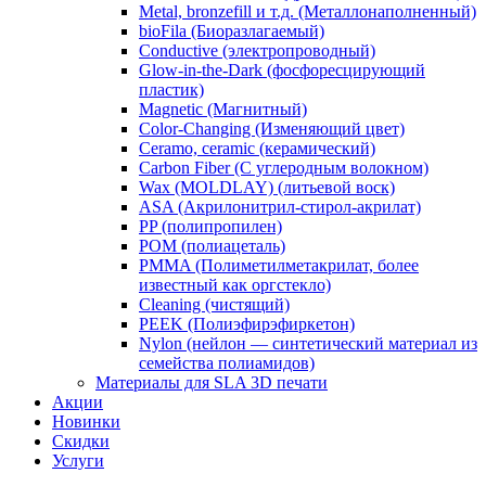
Metal, bronzefill и т.д. (Металлонаполненный)
bioFila (Биоразлагаемый)
Conductive (электропроводный)
Glow-in-the-Dark (фосфоресцирующий
пластик)
Magnetic (Магнитный)
Color-Changing (Изменяющий цвет)
​Ceramo, ceramic (керамический)
​Carbon Fiber (С углеродным волокном)
Wax (MOLDLAY) (литьевой воск)
​ASA (Акрилонитрил-стирол-акрилат)
​PP (полипропилен)
​POM (полиацеталь)
​PMMA (Полиметилметакрилат, более
известный как оргстекло)
​Cleaning (чистящий)
PEEK (Полиэфирэфиркетон)
​Nylon (нейлон — синтетический материал из
семейства полиамидов)
Материалы для SLA 3D печати
Акции
Новинки
Скидки
Услуги