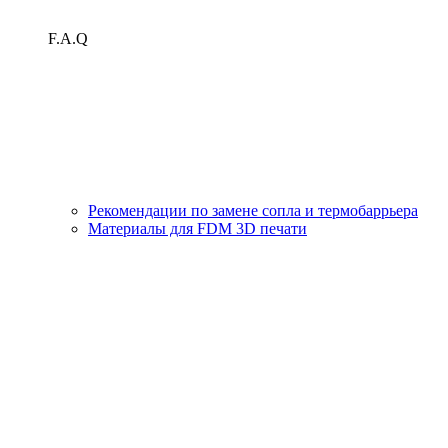
F.A.Q
Рекомендации по замене сопла и термобаррьера
Материалы для FDM 3D печати