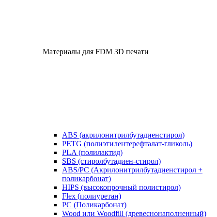
Материалы для FDM 3D печати
ABS (акрилонитрилбутадиенстирол)
PETG (полиэтилентерефталат-гликоль)
PLA (полилактид)
SBS (стиролбутадиен-стирол)
ABS/PC (Акрилонитрилбутадиенстирол +
поликарбонат)
HIPS (высокопрочный полистирол)
Flex (полиуретан)
​PC (Поликарбонат)
​Wood или Woodfill (древеснонаполненный)