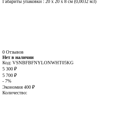
Габариты упаковки : 20 х 20 х 8 см (0,0032 м3)
0 Отзывов
Нет в наличии
Код:
VSNBFBFNYLONWHT05KG
5 300
₽
5 700
₽
- 7%
Экономия
400
₽
Количество: