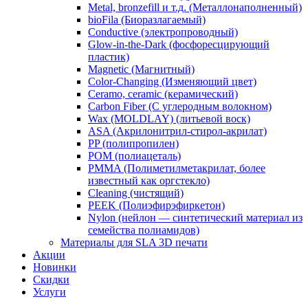
Metal, bronzefill и т.д. (Металлонаполненный)
bioFila (Биоразлагаемый)
Conductive (электропроводный)
Glow-in-the-Dark (фосфоресцирующий
пластик)
Magnetic (Магнитный)
Color-Changing (Изменяющий цвет)
​Ceramo, ceramic (керамический)
​Carbon Fiber (С углеродным волокном)
Wax (MOLDLAY) (литьевой воск)
​ASA (Акрилонитрил-стирол-акрилат)
​PP (полипропилен)
​POM (полиацеталь)
​PMMA (Полиметилметакрилат, более
известный как оргстекло)
​Cleaning (чистящий)
PEEK (Полиэфирэфиркетон)
​Nylon (нейлон — синтетический материал из
семейства полиамидов)
Материалы для SLA 3D печати
Акции
Новинки
Скидки
Услуги