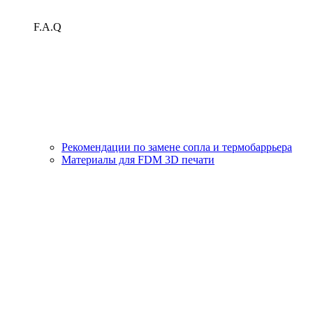
F.A.Q
Рекомендации по замене сопла и термобаррьера
Материалы для FDM 3D печати