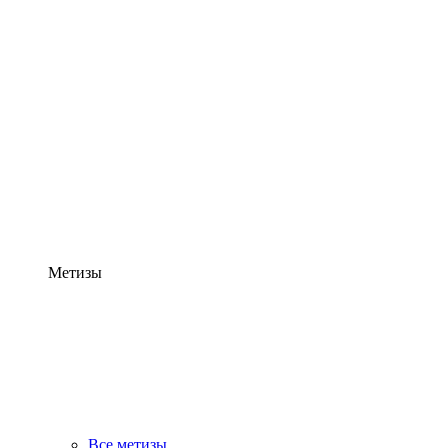
Метизы
Все метизы